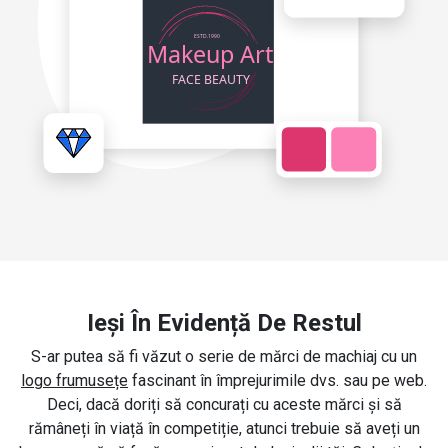
Ieși În Evidență De Restul
S-ar putea să fi văzut o serie de mărci de machiaj cu un
logo frumusețe
fascinant în împrejurimile dvs. sau pe web.
Deci, dacă doriți să concurați cu aceste mărci și să
rămâneți în viață în competiție, atunci trebuie să aveți un