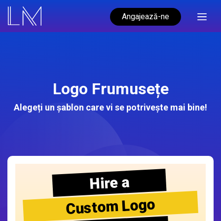
Angajează-ne
Logo Frumusețe
Alegeți un șablon care vi se potrivește mai bine!
Hire a
Custom Logo