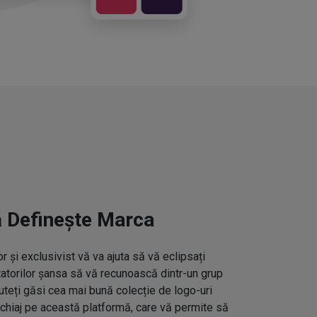
ă Definește Marca
 și exclusivist vă va ajuta să vă eclipsați
ctatorilor șansa să vă recunoască dintr-un grup
uteți găsi cea mai bună colecție de logo-uri
hiaj pe această platformă, care vă permite să