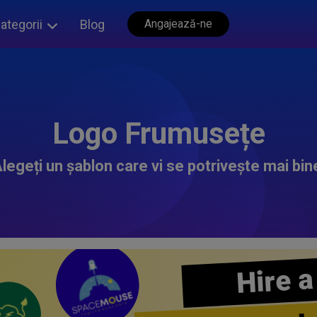
ategorii
Blog
Angajează-ne
Logo Frumusețe
legeți un șablon care vi se potrivește mai bin
Hire a