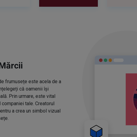
Mărcii
r de frumusețe este acela de a
nțelegeți că oamenii își
ă. Prin urmare, este vital
l companiei tale. Creatorul
entru a crea un simbol vizual
ețe.