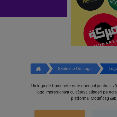
Șabloane De Logo
Logo
Un logo de frumusețe este esențial pentru a vă 
logo impresionant cu câteva atingeri pe ecra
platformă. Modificați șabl