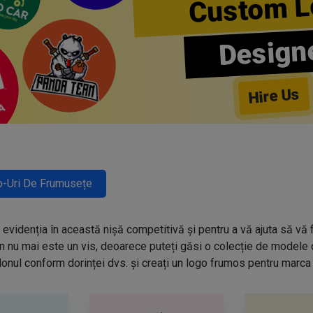
Custom L
Design
Hire Us
-Uri De Frumusețe
evidenția în această nișă competitivă și pentru a vă ajuta să vă f
n nu mai este un vis, deoarece puteți găsi o colecție de modele
onul conform dorinței dvs. și creați un logo frumos pentru marca 