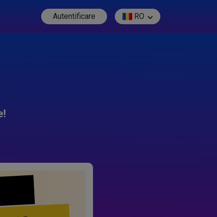
Autentificare
RO
e!