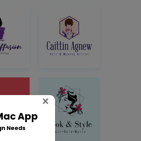
Close
×
 Mac App
gn Needs