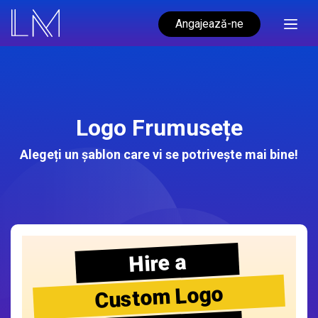
Angajează-ne
Logo Frumusețe
Alegeți un șablon care vi se potrivește mai bine!
Hire a
Custom Logo