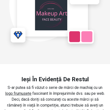
Ieși În Evidență De Restul
S-ar putea să fi văzut o serie de mărci de machiaj cu un
logo frumusețe
fascinant în împrejurimile dvs. sau pe web.
Deci, dacă doriți să concurați cu aceste mărci și să
rămâneți în viață în competiție, atunci trebuie să aveți un