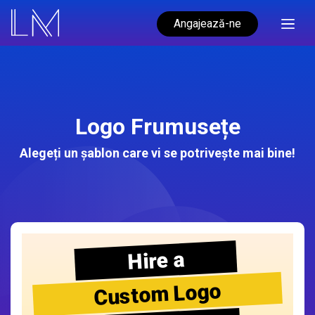
Angajează-ne
Logo Frumusețe
Alegeți un șablon care vi se potrivește mai bine!
Hire a
Custom Logo