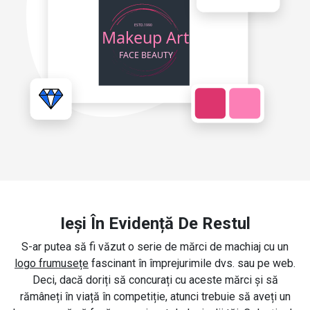
Ieși În Evidență De Restul
S-ar putea să fi văzut o serie de mărci de machiaj cu un
logo frumusețe
fascinant în împrejurimile dvs. sau pe web.
Deci, dacă doriți să concurați cu aceste mărci și să
rămâneți în viață în competiție, atunci trebuie să aveți un