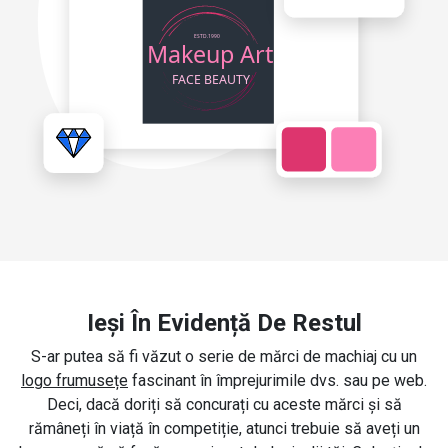
Ieși În Evidență De Restul
S-ar putea să fi văzut o serie de mărci de machiaj cu un
logo frumusețe
fascinant în împrejurimile dvs. sau pe web.
Deci, dacă doriți să concurați cu aceste mărci și să
rămâneți în viață în competiție, atunci trebuie să aveți un