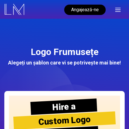
Angajează-ne
Logo Frumusețe
Alegeți un șablon care vi se potrivește mai bine!
Hire a
Custom Logo