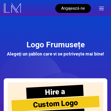
Angajează-ne
Logo Frumusețe
Alegeți un șablon care vi se potrivește mai bine!
Hire a
Custom Logo