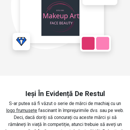
Ieși În Evidență De Restul
S-ar putea să fi văzut o serie de mărci de machiaj cu un
logo frumusețe
fascinant în împrejurimile dvs. sau pe web.
Deci, dacă doriți să concurați cu aceste mărci și să
rămâneți în viață în competiție, atunci trebuie să aveți un