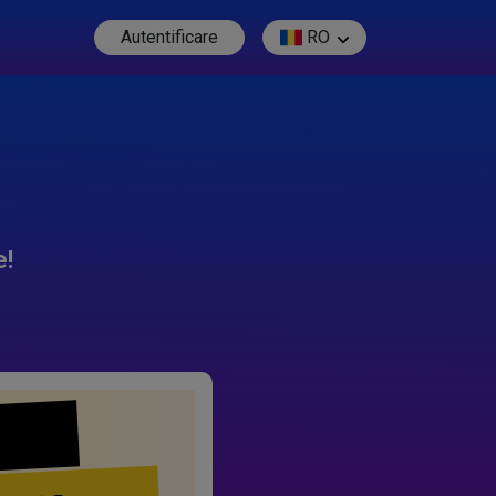
Autentificare
RO
e!