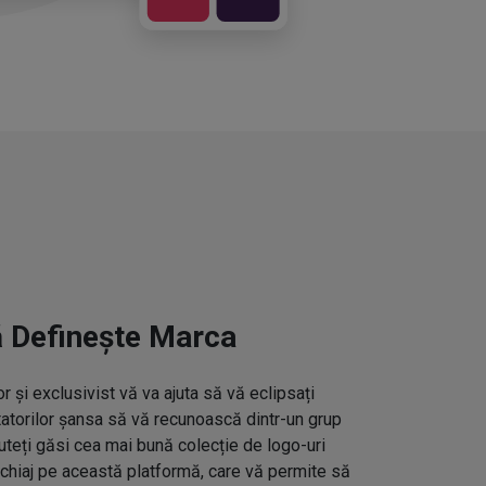
ă Definește Marca
 și exclusivist vă va ajuta să vă eclipsați
ctatorilor șansa să vă recunoască dintr-un grup
uteți găsi cea mai bună colecție de logo-uri
hiaj pe această platformă, care vă permite să