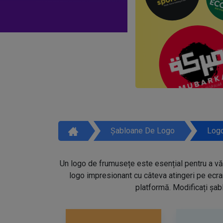
Șabloane De Logo
Logo
Un logo de frumusețe este esențial pentru a vă 
logo impresionant cu câteva atingeri pe ecra
platformă. Modificați șabl