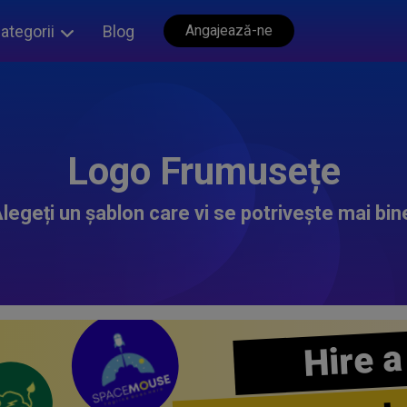
ategorii
Blog
Angajează-ne
Logo Frumusețe
legeți un șablon care vi se potrivește mai bin
Hire a