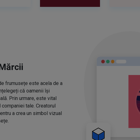
Mărcii
r de frumusețe este acela de a
nțelegeți că oamenii își
ă. Prin urmare, este vital
l companiei tale. Creatorul
entru a crea un simbol vizual
ețe.