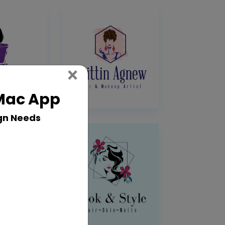
Close
×
 Mac App
gn Needs