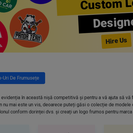
Custom L
Design
Hire Us
-Uri De Frumusețe
evidenția în această nișă competitivă și pentru a vă ajuta să vă f
n nu mai este un vis, deoarece puteți găsi o colecție de modele
onul conform dorinței dvs. și creați un logo frumos pentru marca 