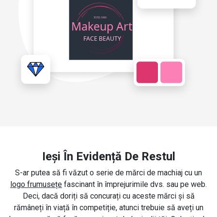
Ieși În Evidență De Restul
S-ar putea să fi văzut o serie de mărci de machiaj cu un
logo frumusețe
fascinant în împrejurimile dvs. sau pe web.
Deci, dacă doriți să concurați cu aceste mărci și să
rămâneți în viață în competiție, atunci trebuie să aveți un