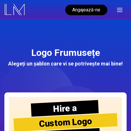
Angajează-ne
Logo Frumusețe
Alegeți un șablon care vi se potrivește mai bine!
Hire a
Custom Logo