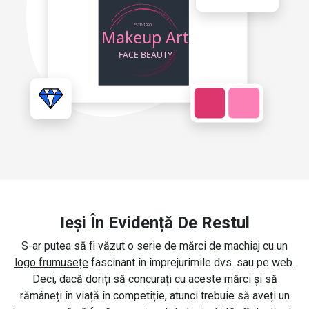
Ieși În Evidență De Restul
S-ar putea să fi văzut o serie de mărci de machiaj cu un
logo frumusețe
fascinant în împrejurimile dvs. sau pe web.
Deci, dacă doriți să concurați cu aceste mărci și să
rămâneți în viață în competiție, atunci trebuie să aveți un