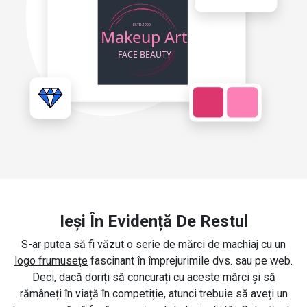
Ieși În Evidență De Restul
S-ar putea să fi văzut o serie de mărci de machiaj cu un
logo frumusețe
fascinant în împrejurimile dvs. sau pe web.
Deci, dacă doriți să concurați cu aceste mărci și să
rămâneți în viață în competiție, atunci trebuie să aveți un