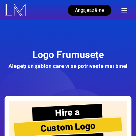
Angajează-ne
Logo Frumusețe
Alegeți un șablon care vi se potrivește mai bine!
Hire a
Custom Logo