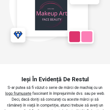
Ieși În Evidență De Restul
S-ar putea să fi văzut o serie de mărci de machiaj cu un
logo frumusețe
fascinant în împrejurimile dvs. sau pe web.
Deci, dacă doriți să concurați cu aceste mărci și să
rămâneți în viață în competiție, atunci trebuie să aveți un