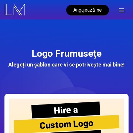
Angajează-ne
Logo Frumusețe
Alegeți un șablon care vi se potrivește mai bine!
Hire a
Custom Logo