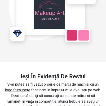
Ieși În Evidență De Restul
S-ar putea să fi văzut o serie de mărci de machiaj cu un
logo frumusețe
fascinant în împrejurimile dvs. sau pe web.
Deci, dacă doriți să concurați cu aceste mărci și să
rămâneți în viață în competiție, atunci trebuie să aveți un