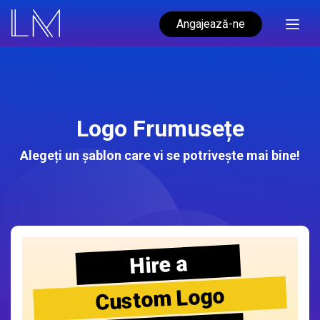
Angajează-ne
Logo Frumusețe
Alegeți un șablon care vi se potrivește mai bine!
Hire a
Custom Logo