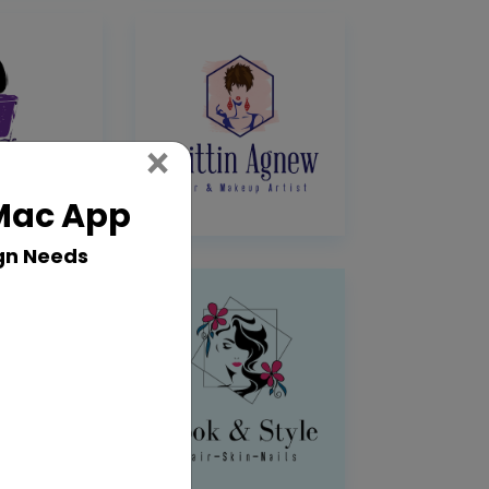
Close
×
 Mac App
gn Needs