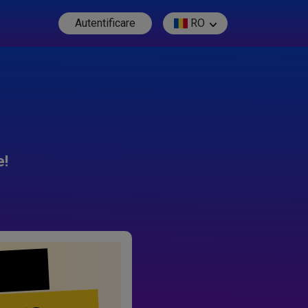
Autentificare
RO
e!