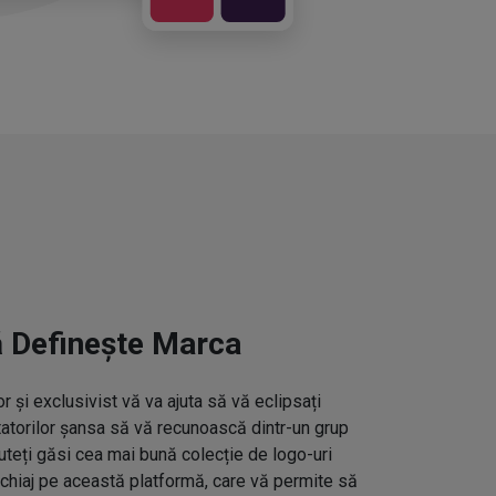
ă Definește Marca
 și exclusivist vă va ajuta să vă eclipsați
ctatorilor șansa să vă recunoască dintr-un grup
uteți găsi cea mai bună colecție de logo-uri
hiaj pe această platformă, care vă permite să