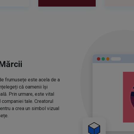
Mărcii
r de frumusețe este acela de a
nțelegeți că oamenii își
ă. Prin urmare, este vital
l companiei tale. Creatorul
entru a crea un simbol vizual
ețe.