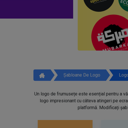
Șabloane De Logo
Logo
Un logo de frumusețe este esențial pentru a vă 
logo impresionant cu câteva atingeri pe ecra
platformă. Modificați șabl