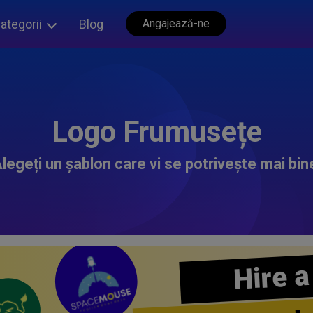
ategorii
Blog
Angajează-ne
Logo Frumusețe
legeți un șablon care vi se potrivește mai bin
Hire a