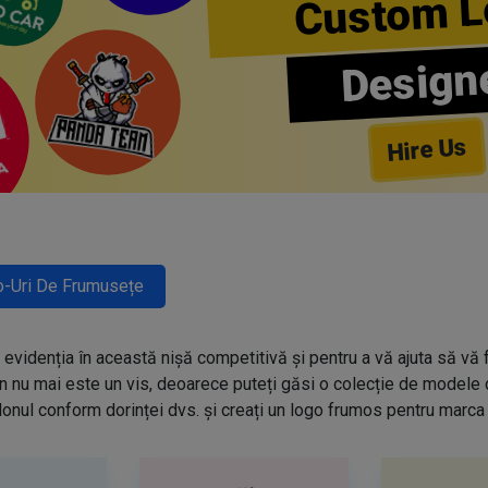
Custom L
Design
Hire Us
-Uri De Frumusețe
evidenția în această nișă competitivă și pentru a vă ajuta să vă f
n nu mai este un vis, deoarece puteți găsi o colecție de modele
onul conform dorinței dvs. și creați un logo frumos pentru marca 