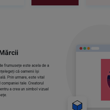
Mărcii
r de frumusețe este acela de a
nțelegeți că oamenii își
ă. Prin urmare, este vital
l companiei tale. Creatorul
entru a crea un simbol vizual
ețe.