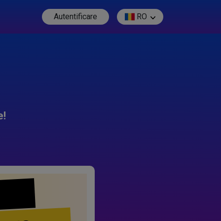
Autentificare
RO
e!