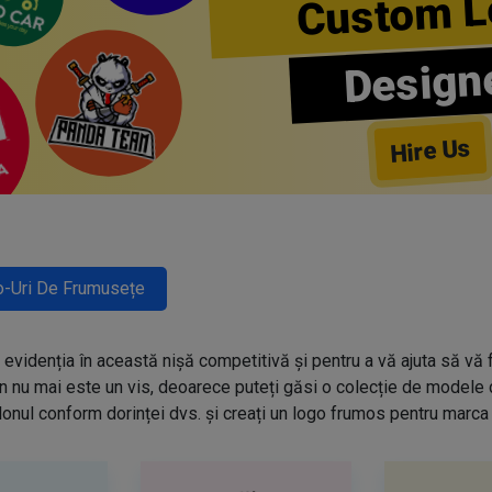
Custom L
Design
Hire Us
-Uri De Frumusețe
evidenția în această nișă competitivă și pentru a vă ajuta să vă f
n nu mai este un vis, deoarece puteți găsi o colecție de modele
onul conform dorinței dvs. și creați un logo frumos pentru marca 