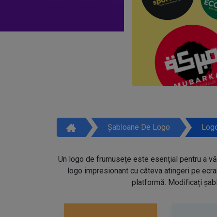
Șabloane De Logo
Logo
Un logo de frumusețe este esențial pentru a vă 
logo impresionant cu câteva atingeri pe ecra
platformă. Modificați șabl