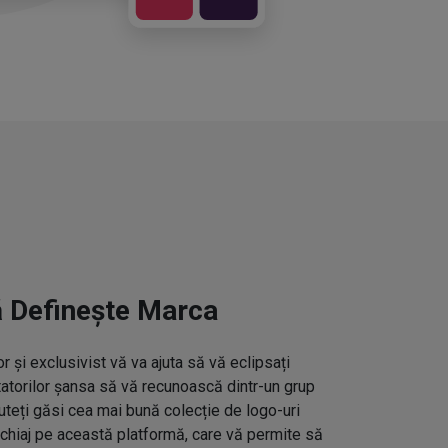
ă Definește Marca
 și exclusivist vă va ajuta să vă eclipsați
ctatorilor șansa să vă recunoască dintr-un grup
uteți găsi cea mai bună colecție de logo-uri
hiaj pe această platformă, care vă permite să