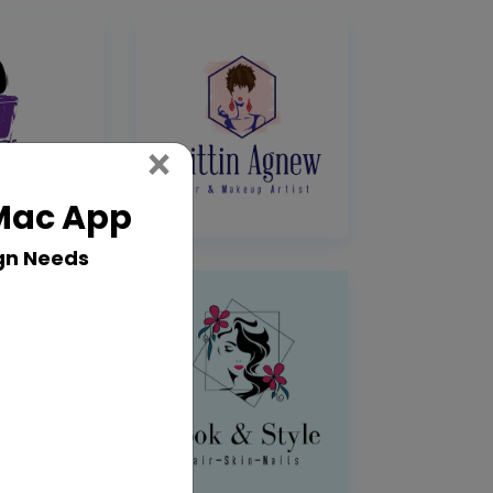
Close
×
 Mac App
gn Needs