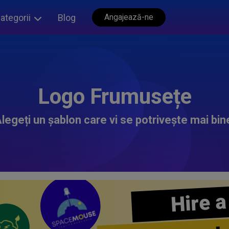
ategorii
Blog
Angajează-ne
Logo Frumusețe
legeți un șablon care vi se potrivește mai bin
Hire a