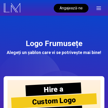
Angajează-ne
Logo Frumusețe
Alegeți un șablon care vi se potrivește mai bine!
Hire a
Custom Logo