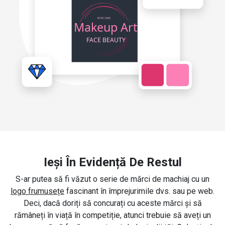
Ieși În Evidență De Restul
S-ar putea să fi văzut o serie de mărci de machiaj cu un
logo frumusețe
fascinant în împrejurimile dvs. sau pe web.
Deci, dacă doriți să concurați cu aceste mărci și să
rămâneți în viață în competiție, atunci trebuie să aveți un