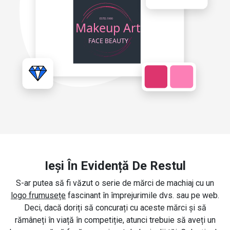
Ieși În Evidență De Restul
S-ar putea să fi văzut o serie de mărci de machiaj cu un
logo frumusețe
fascinant în împrejurimile dvs. sau pe web.
Deci, dacă doriți să concurați cu aceste mărci și să
rămâneți în viață în competiție, atunci trebuie să aveți un