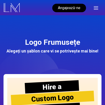
Angajează-ne
Logo Frumusețe
Alegeți un șablon care vi se potrivește mai bine!
Hire a
Custom Logo