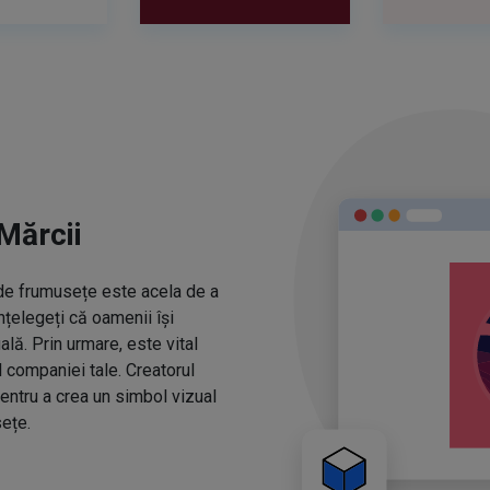
Mărcii
r de frumusețe este acela de a
nțelegeți că oamenii își
ă. Prin urmare, este vital
l companiei tale. Creatorul
entru a crea un simbol vizual
ețe.