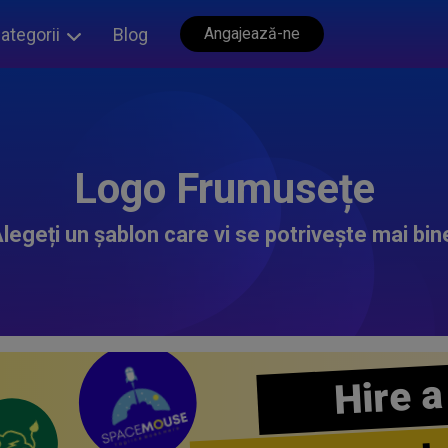
ategorii
Blog
Angajează-ne
Logo Frumusețe
legeți un șablon care vi se potrivește mai bin
Hire a