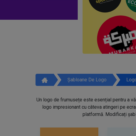
Șabloane De Logo
Logo
Un logo de frumusețe este esențial pentru a vă 
logo impresionant cu câteva atingeri pe ecra
platformă. Modificați șabl