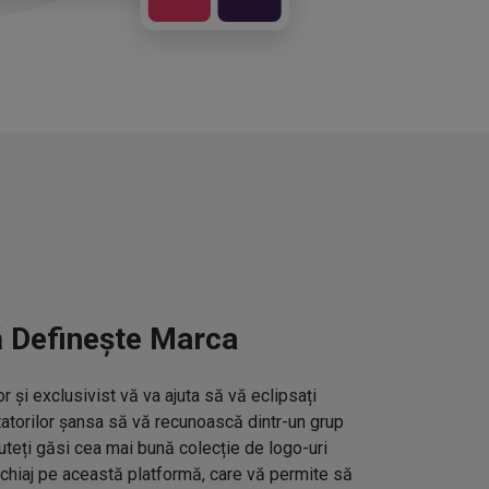
ă Definește Marca
 și exclusivist vă va ajuta să vă eclipsați
ctatorilor șansa să vă recunoască dintr-un grup
uteți găsi cea mai bună colecție de logo-uri
hiaj pe această platformă, care vă permite să