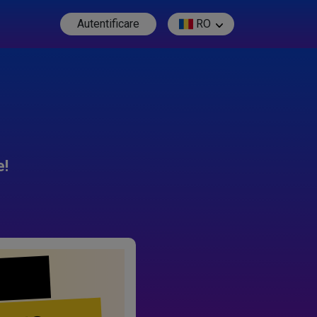
Autentificare
RO
e!