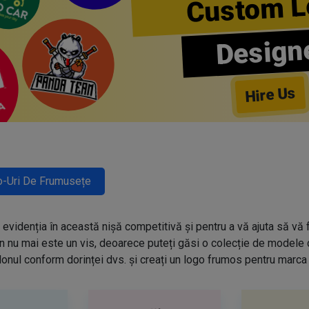
Custom L
Design
Hire Us
-Uri De Frumusețe
evidenția în această nișă competitivă și pentru a vă ajuta să vă f
n nu mai este un vis, deoarece puteți găsi o colecție de modele
onul conform dorinței dvs. și creați un logo frumos pentru marca 