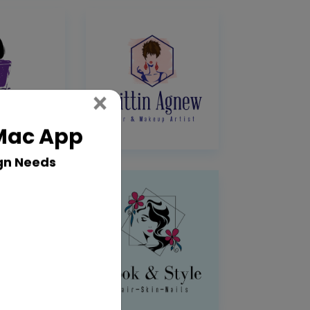
Close
×
 Mac App
gn Needs