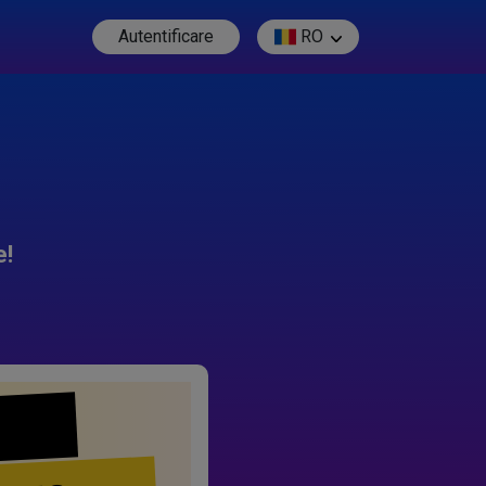
Autentificare
RO
e!