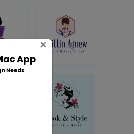
Close
×
 Mac App
gn Needs