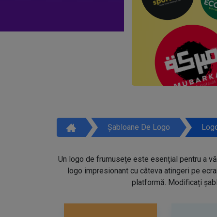
Șabloane De Logo
Logo
Un logo de frumusețe este esențial pentru a vă 
logo impresionant cu câteva atingeri pe ecra
platformă. Modificați șabl