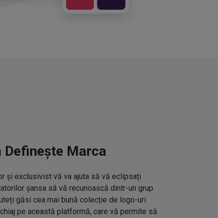
ă Definește Marca
 și exclusivist vă va ajuta să vă eclipsați
ctatorilor șansa să vă recunoască dintr-un grup
uteți găsi cea mai bună colecție de logo-uri
hiaj pe această platformă, care vă permite să