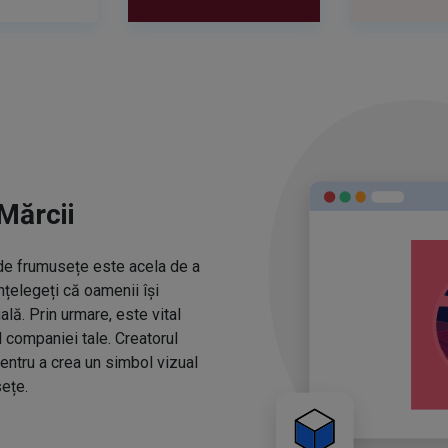
Mărcii
r de frumusețe este acela de a
nțelegeți că oamenii își
ă. Prin urmare, este vital
l companiei tale. Creatorul
entru a crea un simbol vizual
ețe.