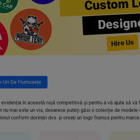
Custom L
Design
Hire Us
-Uri De Frumusețe
evidenția în această nișă competitivă și pentru a vă ajuta să vă f
n nu mai este un vis, deoarece puteți găsi o colecție de modele
onul conform dorinței dvs. și creați un logo frumos pentru marca 