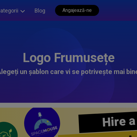
ategorii
Blog
Angajează-ne
Logo Frumusețe
legeți un șablon care vi se potrivește mai bin
Hire a