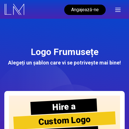
Angajează-ne
Logo Frumusețe
Alegeți un șablon care vi se potrivește mai bine!
Hire a
Custom Logo