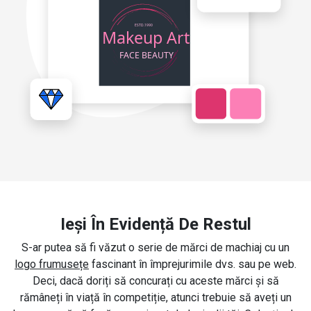
Ieși În Evidență De Restul
S-ar putea să fi văzut o serie de mărci de machiaj cu un
logo frumusețe
fascinant în împrejurimile dvs. sau pe web.
Deci, dacă doriți să concurați cu aceste mărci și să
rămâneți în viață în competiție, atunci trebuie să aveți un