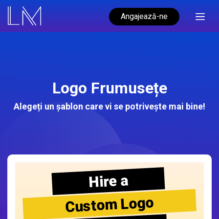
Angajează-ne
Logo Frumusețe
Alegeți un șablon care vi se potrivește mai bine!
Hire a
Custom Logo