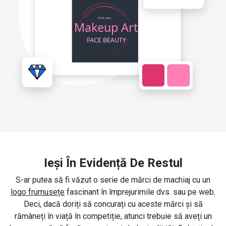
Ieși În Evidență De Restul
S-ar putea să fi văzut o serie de mărci de machiaj cu un
logo frumusețe
fascinant în împrejurimile dvs. sau pe web.
Deci, dacă doriți să concurați cu aceste mărci și să
rămâneți în viață în competiție, atunci trebuie să aveți un