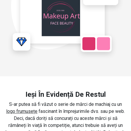
Ieși În Evidență De Restul
S-ar putea să fi văzut o serie de mărci de machiaj cu un
logo frumusețe
fascinant în împrejurimile dvs. sau pe web.
Deci, dacă doriți să concurați cu aceste mărci și să
rămâneți în viață în competiție, atunci trebuie să aveți un