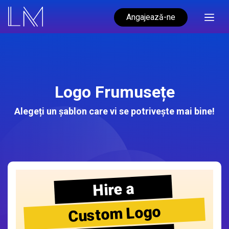
Angajează-ne
Logo Frumusețe
Alegeți un șablon care vi se potrivește mai bine!
Hire a
Custom Logo