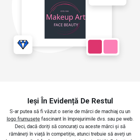
Ieși În Evidență De Restul
S-ar putea să fi văzut o serie de mărci de machiaj cu un
logo frumusețe
fascinant în împrejurimile dvs. sau pe web.
Deci, dacă doriți să concurați cu aceste mărci și să
rămâneți în viață în competiție, atunci trebuie să aveți un