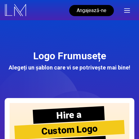
Angajează-ne
Logo Frumusețe
Alegeți un șablon care vi se potrivește mai bine!
Hire a
Custom Logo