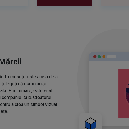
Mărcii
r de frumusețe este acela de a
nțelegeți că oamenii își
ă. Prin urmare, este vital
l companiei tale. Creatorul
entru a crea un simbol vizual
ețe.