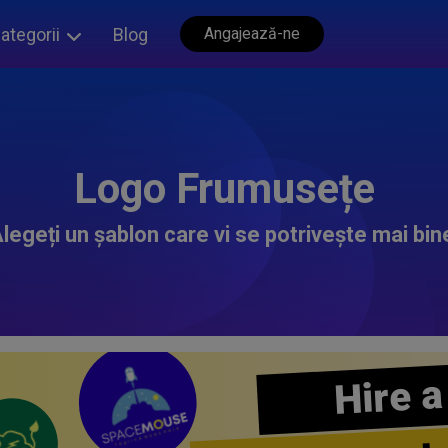
ategorii
Blog
Angajează-ne
Logo Frumusețe
legeți un șablon care vi se potrivește mai bin
Hire a