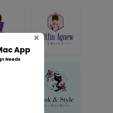
Close
×
 Mac App
gn Needs