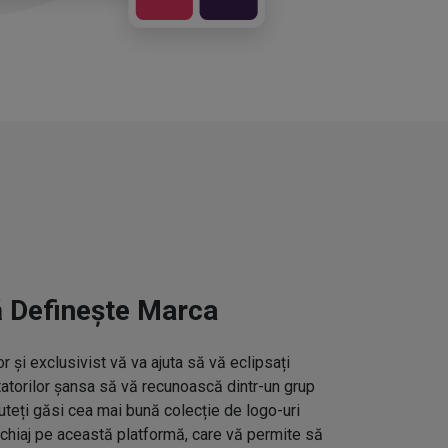
ă Definește Marca
 și exclusivist vă va ajuta să vă eclipsați
ctatorilor șansa să vă recunoască dintr-un grup
uteți găsi cea mai bună colecție de logo-uri
hiaj pe această platformă, care vă permite să