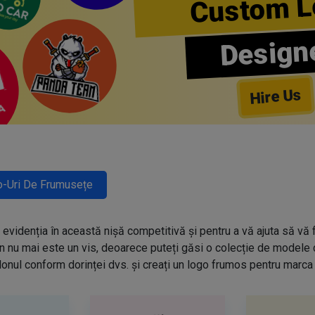
Custom L
Design
Hire Us
-Uri De Frumusețe
evidenția în această nișă competitivă și pentru a vă ajuta să vă f
n nu mai este un vis, deoarece puteți găsi o colecție de modele
onul conform dorinței dvs. și creați un logo frumos pentru marca 