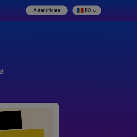
Autentificare
RO
e!