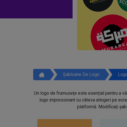
Șabloane De Logo
Logo
Un logo de frumusețe este esențial pentru a vă 
logo impresionant cu câteva atingeri pe ecra
platformă. Modificați șabl