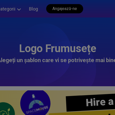
ategorii
Blog
Angajează-ne
Logo Frumusețe
legeți un șablon care vi se potrivește mai bin
Hire a