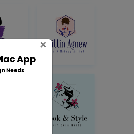
Close
×
 Mac App
gn Needs