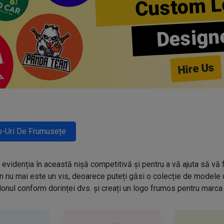
Custom L
Design
Hire Us
-Uri De Frumusețe
evidenția în această nișă competitivă și pentru a vă ajuta să vă f
n nu mai este un vis, deoarece puteți găsi o colecție de modele
onul conform dorinței dvs. și creați un logo frumos pentru marca 