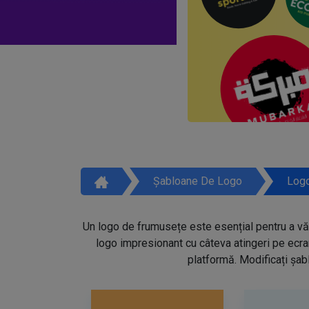
Șabloane De Logo
Logo
Un logo de frumusețe este esențial pentru a vă 
logo impresionant cu câteva atingeri pe ecra
platformă. Modificați șabl