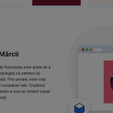
Mărcii
r de frumusețe este acela de a
nțelegeți că oamenii își
ă. Prin urmare, este vital
l companiei tale. Creatorul
entru a crea un simbol vizual
ețe.