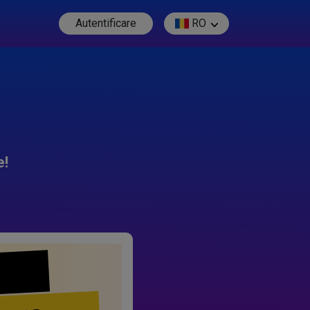
Autentificare
RO
e!