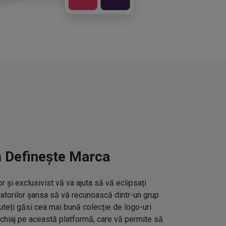
ă Definește Marca
 și exclusivist vă va ajuta să vă eclipsați
ctatorilor șansa să vă recunoască dintr-un grup
uteți găsi cea mai bună colecție de logo-uri
hiaj pe această platformă, care vă permite să