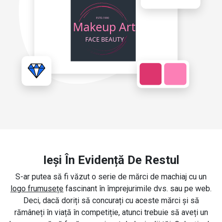
Ieși În Evidență De Restul
S-ar putea să fi văzut o serie de mărci de machiaj cu un
logo frumusețe
fascinant în împrejurimile dvs. sau pe web.
Deci, dacă doriți să concurați cu aceste mărci și să
rămâneți în viață în competiție, atunci trebuie să aveți un