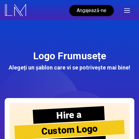
Angajează-ne
Logo Frumusețe
Alegeți un șablon care vi se potrivește mai bine!
Hire a
Custom Logo