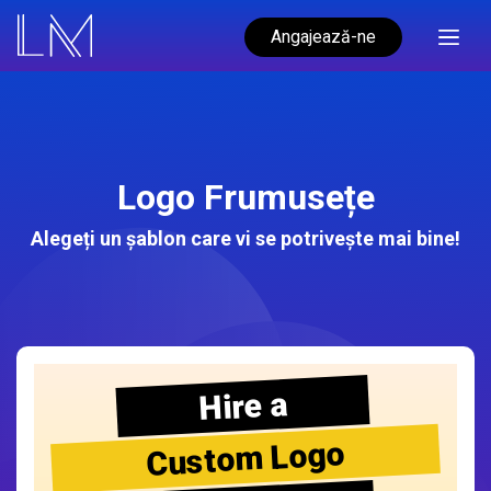
Angajează-ne
Logo Frumusețe
Alegeți un șablon care vi se potrivește mai bine!
Hire a
Custom Logo