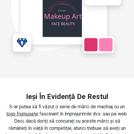
Ieși În Evidență De Restul
S-ar putea să fi văzut o serie de mărci de machiaj cu un
logo frumusețe
fascinant în împrejurimile dvs. sau pe web.
Deci, dacă doriți să concurați cu aceste mărci și să
rămâneți în viață în competiție, atunci trebuie să aveți un