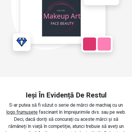
Ieși În Evidență De Restul
S-ar putea să fi văzut o serie de mărci de machiaj cu un
logo frumusețe
fascinant în împrejurimile dvs. sau pe web.
Deci, dacă doriți să concurați cu aceste mărci și să
rămâneți în viață în competiție, atunci trebuie să aveți un