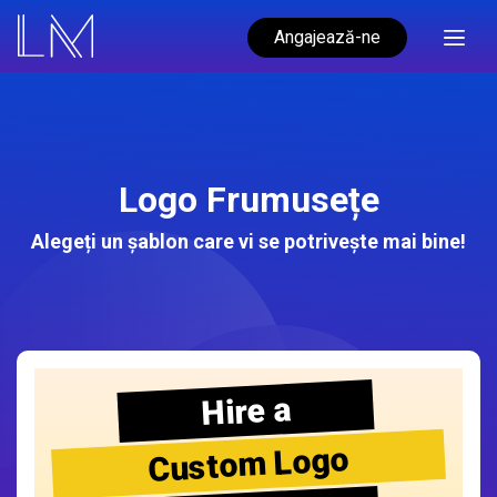
Angajează-ne
Logo Frumusețe
Alegeți un șablon care vi se potrivește mai bine!
Hire a
Custom Logo