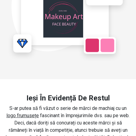
Ieși În Evidență De Restul
S-ar putea să fi văzut o serie de mărci de machiaj cu un
logo frumusețe
fascinant în împrejurimile dvs. sau pe web.
Deci, dacă doriți să concurați cu aceste mărci și să
rămâneți în viață în competiție, atunci trebuie să aveți un