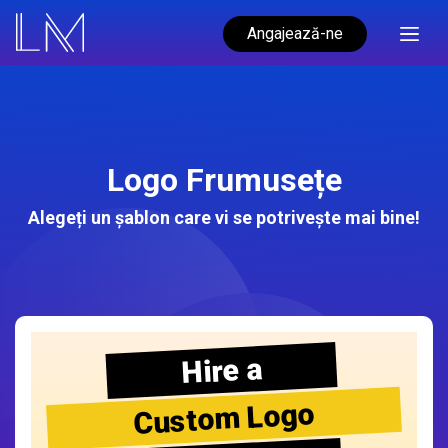
Angajează-ne
Logo Frumusețe
Alegeți un șablon care vi se potrivește mai bine!
Hire a
Custom Logo