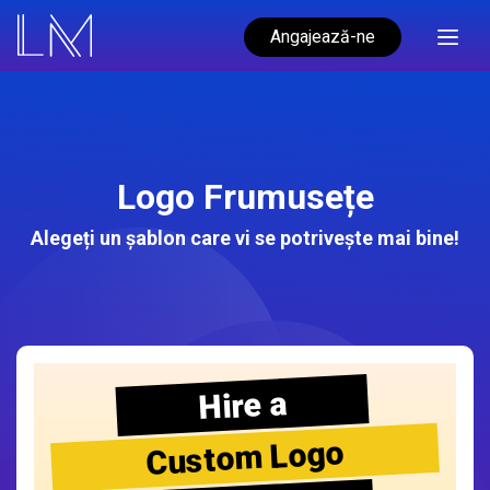
Angajează-ne
Logo Frumusețe
Alegeți un șablon care vi se potrivește mai bine!
Hire a
Custom Logo