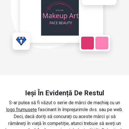
Ieși În Evidență De Restul
S-ar putea să fi văzut o serie de mărci de machiaj cu un
logo frumusețe
fascinant în împrejurimile dvs. sau pe web.
Deci, dacă doriți să concurați cu aceste mărci și să
rămâneți în viață în competiție, atunci trebuie să aveți un