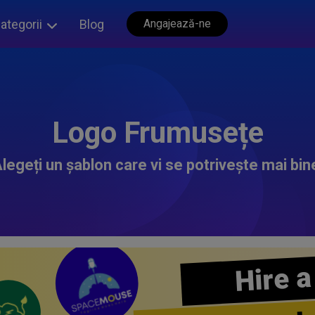
ategorii
Blog
Angajează-ne
Logo Frumusețe
legeți un șablon care vi se potrivește mai bin
Hire a