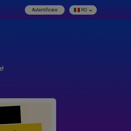
Autentificare
RO
e!