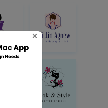
Close
×
 Mac App
gn Needs