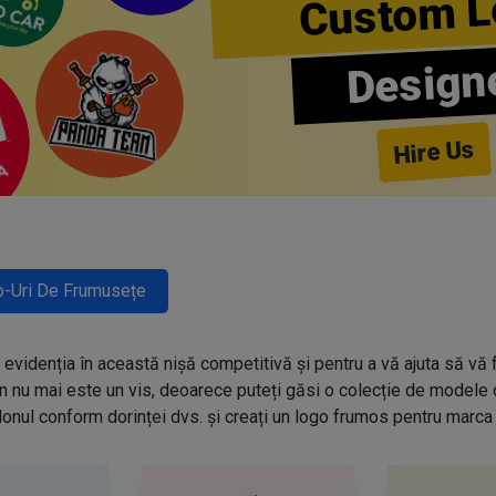
Custom L
Design
Hire Us
-Uri De Frumusețe
evidenția în această nișă competitivă și pentru a vă ajuta să vă f
n nu mai este un vis, deoarece puteți găsi o colecție de modele
onul conform dorinței dvs. și creați un logo frumos pentru marca 