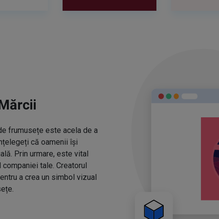
Mărcii
r de frumusețe este acela de a
nțelegeți că oamenii își
ă. Prin urmare, este vital
l companiei tale. Creatorul
entru a crea un simbol vizual
ețe.