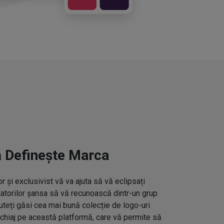
ă Definește Marca
 și exclusivist vă va ajuta să vă eclipsați
ctatorilor șansa să vă recunoască dintr-un grup
uteți găsi cea mai bună colecție de logo-uri
hiaj pe această platformă, care vă permite să