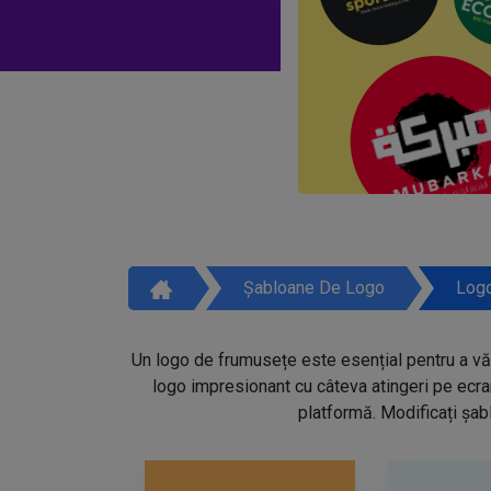
Șabloane De Logo
Logo
Un logo de frumusețe este esențial pentru a vă 
logo impresionant cu câteva atingeri pe ecra
platformă. Modificați șabl