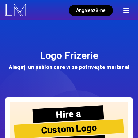
Angajează-ne
Logo Frizerie
Alegeți un șablon care vi se potrivește mai bine!
Hire a
Custom Logo