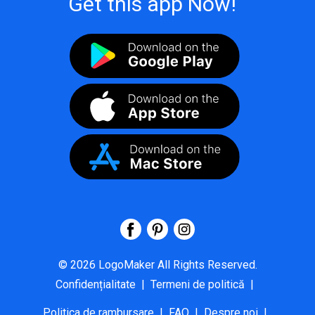
Get this app Now!
©
2026
LogoMaker
All Rights Reserved.
Confidențialitate
|
Termeni de politică
|
Politica de rambursare
|
FAQ
|
Despre noi
|