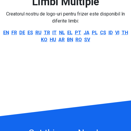
Limbi Multiple
Creatorul nostru de logo-uri pentru frizer este disponibil în
diferite limbi:
EN
FR
DE
ES
RU
TR
IT
NL
EL
PT
JA
PL
CS
ID
VI
TH
KO
HU
AR
BN
RO
SV