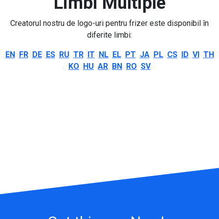
Limbi Multiple
Creatorul nostru de logo-uri pentru frizer este disponibil în
diferite limbi:
EN
FR
DE
ES
RU
TR
IT
NL
EL
PT
JA
PL
CS
ID
VI
TH
KO
HU
AR
BN
RO
SV