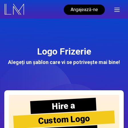
Angajează-ne
Logo Frizerie
Alegeți un șablon care vi se potrivește mai bine!
Hire a
Custom Logo