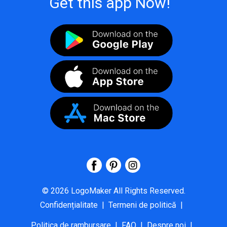
Get this app Now!
©
2026
LogoMaker
All Rights Reserved.
Confidențialitate
|
Termeni de politică
|
Politica de rambursare
|
FAQ
|
Despre noi
|