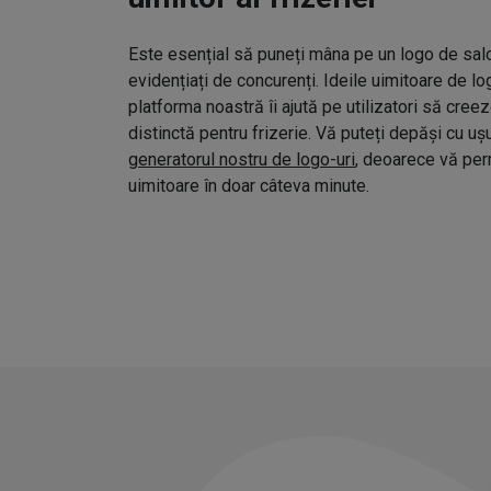
Este esențial să puneți mâna pe un logo de salo
evidențiați de concurenți. Ideile uimitoare de l
platforma noastră îi ajută pe utilizatori să cree
distinctă pentru frizerie. Vă puteți depăși cu uș
generatorul nostru de logo-uri
, deoarece vă pe
uimitoare în doar câteva minute.