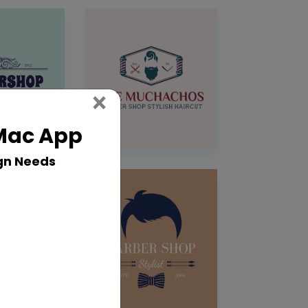
Close
×
 Mac App
gn Needs