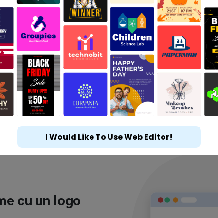
I Would Like To Use Web Editor!
ime cu un logo