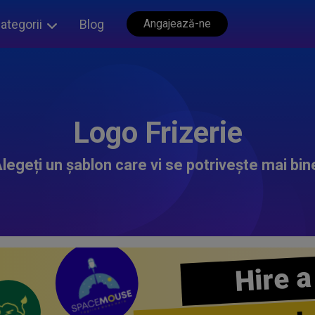
ategorii
Blog
Angajează-ne
Logo Frizerie
legeți un șablon care vi se potrivește mai bin
Hire a