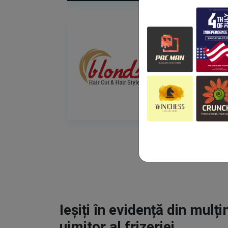
Ieșiți în evidență din mulț
uimitor al frizeriei