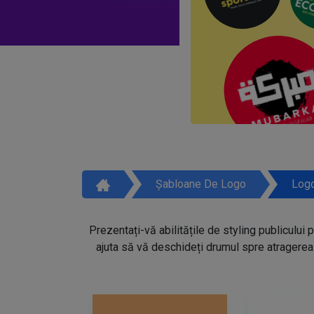
Șabloane De Logo
Logo
Prezentați-vă abilitățile de styling publicului 
ajuta să vă deschideți drumul spre atragerea 