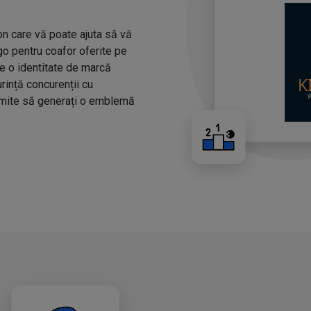
n care vă poate ajuta să vă
ogo pentru coafor oferite pe
ze o identitate de marcă
urință concurenții cu
rmite să generați o emblemă