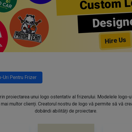
Custom L
Design
Hire Us
-Uri Pentru Frizer
prin proiectarea unui logo ostentativ al frizerului. Modelele logo-u
mai multor clienți. Creatorul nostru de logo vă permite să vă creaț
dobândi abilități de proiectare.