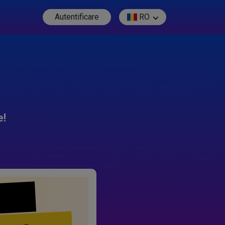
Autentificare
RO
e!