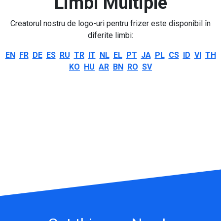
Limbi Multiple
Creatorul nostru de logo-uri pentru frizer este disponibil în
diferite limbi:
EN
FR
DE
ES
RU
TR
IT
NL
EL
PT
JA
PL
CS
ID
VI
TH
KO
HU
AR
BN
RO
SV