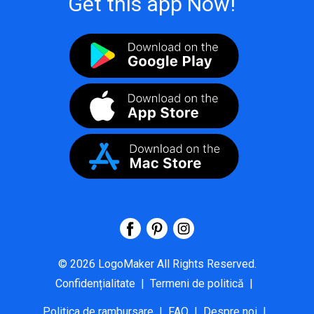
Get this app Now!
©
2026
LogoMaker
All Rights Reserved.
Confidențialitate
|
Termeni de politică
|
Politica de rambursare
|
FAQ
|
Despre noi
|