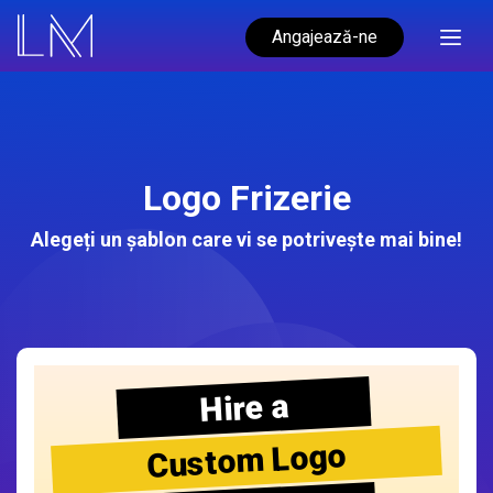
Angajează-ne
Logo Frizerie
Alegeți un șablon care vi se potrivește mai bine!
Hire a
Custom Logo