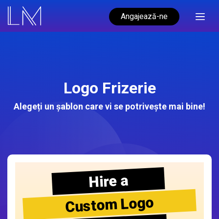
Angajează-ne
Logo Frizerie
Alegeți un șablon care vi se potrivește mai bine!
Hire a
Custom Logo