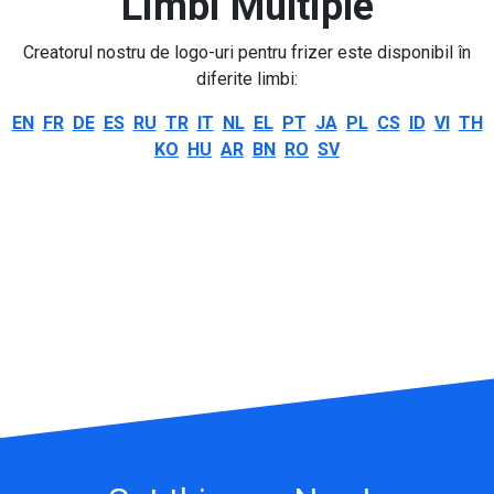
Limbi Multiple
Creatorul nostru de logo-uri pentru frizer este disponibil în
diferite limbi:
EN
FR
DE
ES
RU
TR
IT
NL
EL
PT
JA
PL
CS
ID
VI
TH
KO
HU
AR
BN
RO
SV