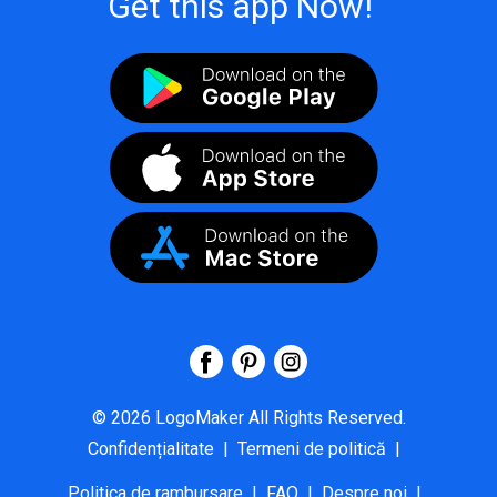
Get this app Now!
©
2026
LogoMaker
All Rights Reserved.
Confidențialitate
|
Termeni de politică
|
Politica de rambursare
|
FAQ
|
Despre noi
|