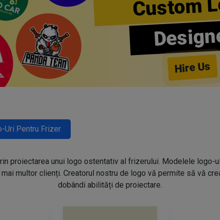
Custom L
Design
Hire Us
-Uri Pentru Frizer
prin proiectarea unui logo ostentativ al frizerului. Modelele logo-u
mai multor clienți. Creatorul nostru de logo vă permite să vă creaț
dobândi abilități de proiectare.