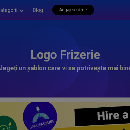
ategorii
Blog
Angajează-ne
Logo Frizerie
legeți un șablon care vi se potrivește mai bin
Hire a