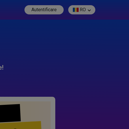
Autentificare
RO
e!