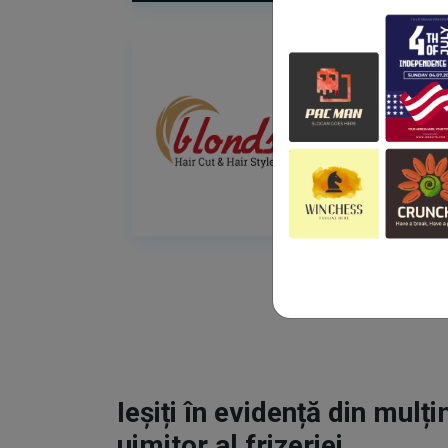
Ieșiți în evidență din mulț
uimitor al frizeriei