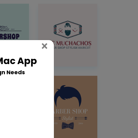
Close
×
 Mac App
gn Needs