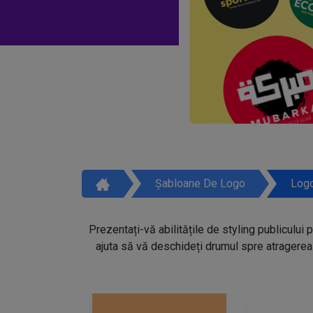
Șabloane De Logo
Logo
Prezentați-vă abilitățile de styling publicului 
ajuta să vă deschideți drumul spre atragerea 