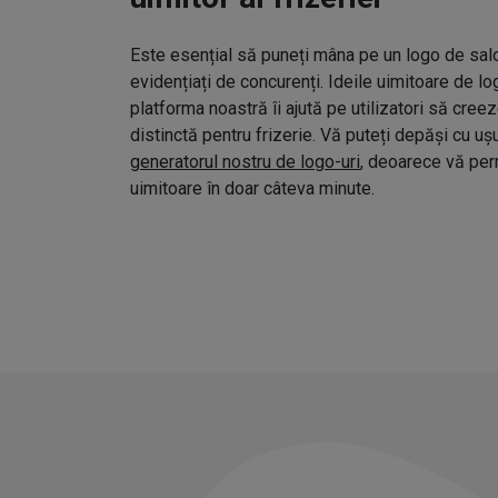
Este esențial să puneți mâna pe un logo de salo
evidențiați de concurenți. Ideile uimitoare de l
platforma noastră îi ajută pe utilizatori să cree
distinctă pentru frizerie. Vă puteți depăși cu uș
generatorul nostru de logo-uri
, deoarece vă pe
uimitoare în doar câteva minute.