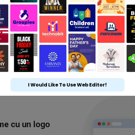
I Would Like To Use Web Editor!
ime cu un logo