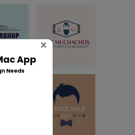
Close
×
 Mac App
gn Needs