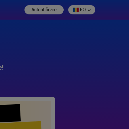
Autentificare
RO
e!