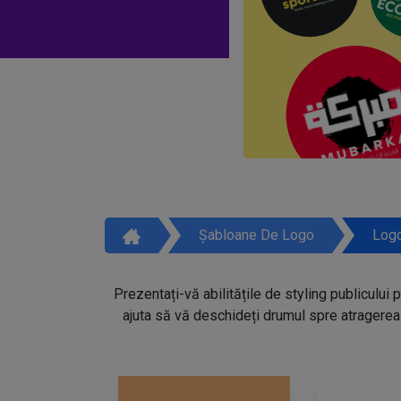
Șabloane De Logo
Logo
Prezentați-vă abilitățile de styling publicului 
ajuta să vă deschideți drumul spre atragerea 