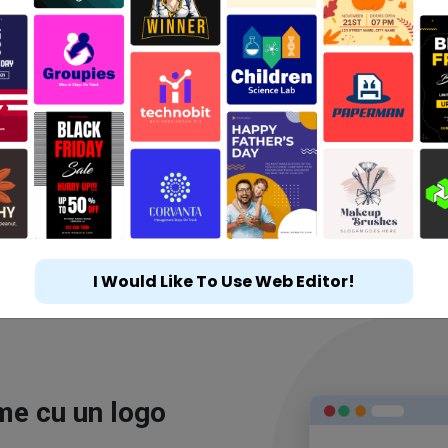
I Would Like To Use Web Editor!
ime cu un logo