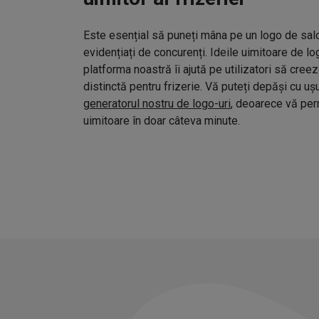
Este esențial să puneți mâna pe un logo de salo
evidențiați de concurenți. Ideile uimitoare de l
platforma noastră îi ajută pe utilizatori să cree
distinctă pentru frizerie. Vă puteți depăși cu uș
generatorul nostru de logo-uri
, deoarece vă pe
uimitoare în doar câteva minute.