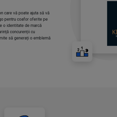
n care vă poate ajuta să vă
ogo pentru coafor oferite pe
ze o identitate de marcă
urință concurenții cu
rmite să generați o emblemă