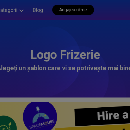
ategorii
Blog
Angajează-ne
Logo Frizerie
legeți un șablon care vi se potrivește mai bin
Hire a