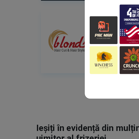
Ieșiți în evidență din mulț
uimitor al frizeriei