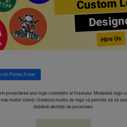
Custom L
Design
Hire Us
-Uri Pentru Frizer
prin proiectarea unui logo ostentativ al frizerului. Modelele logo-u
mai multor clienți. Creatorul nostru de logo vă permite să vă creaț
dobândi abilități de proiectare.