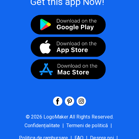
Get this app Now!
©
2026
LogoMaker
All Rights Reserved.
Confidențialitate
|
Termeni de politică
|
Politica de rambursare
|
FAQ
|
Despre noi
|