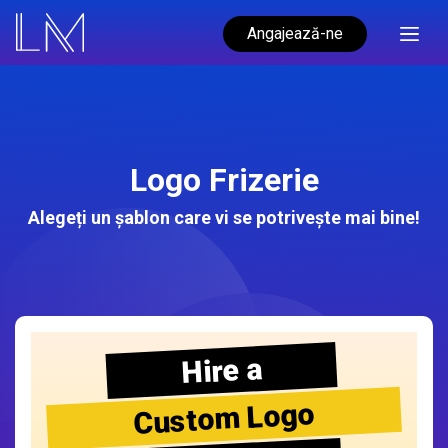
Angajează-ne
Logo Frizerie
Alegeți un șablon care vi se potrivește mai bine!
Hire a
Custom Logo