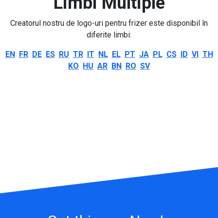
Limbi Multiple
Creatorul nostru de logo-uri pentru frizer este disponibil în
diferite limbi:
EN
FR
DE
ES
RU
TR
IT
NL
EL
PT
JA
PL
CS
ID
VI
TH
KO
HU
AR
BN
RO
SV