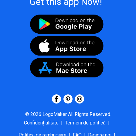
Get this app Now!
©
2026
LogoMaker
All Rights Reserved.
Confidențialitate
|
Termeni de politică
|
Politica de rambursare
|
FAQ
|
Despre noi
|