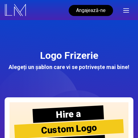
Angajează-ne
Logo Frizerie
Alegeți un șablon care vi se potrivește mai bine!
Hire a
Custom Logo