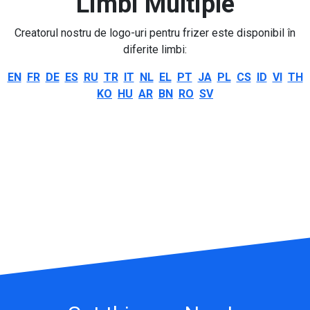
Limbi Multiple
Creatorul nostru de logo-uri pentru frizer este disponibil în
diferite limbi:
EN
FR
DE
ES
RU
TR
IT
NL
EL
PT
JA
PL
CS
ID
VI
TH
KO
HU
AR
BN
RO
SV