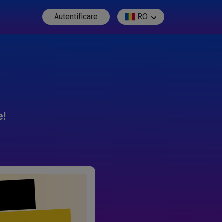
Autentificare
RO
e!