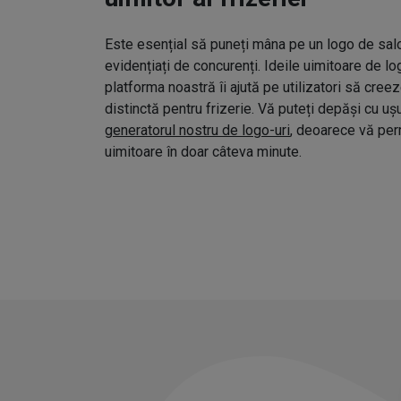
Este esențial să puneți mâna pe un logo de salo
evidențiați de concurenți. Ideile uimitoare de l
platforma noastră îi ajută pe utilizatori să cree
distinctă pentru frizerie. Vă puteți depăși cu uș
generatorul nostru de logo-uri
, deoarece vă pe
uimitoare în doar câteva minute.