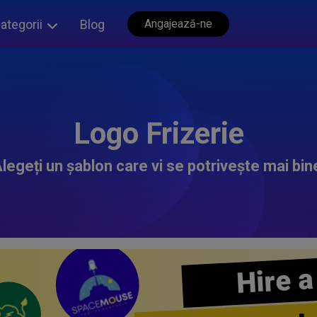
ategorii
Blog
Angajează-ne
Logo Frizerie
legeți un șablon care vi se potrivește mai bin
Hire a