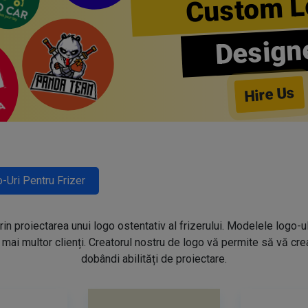
Custom L
Design
Hire Us
-Uri Pentru Frizer
prin proiectarea unui logo ostentativ al frizerului. Modelele logo-u
mai multor clienți. Creatorul nostru de logo vă permite să vă creaț
dobândi abilități de proiectare.