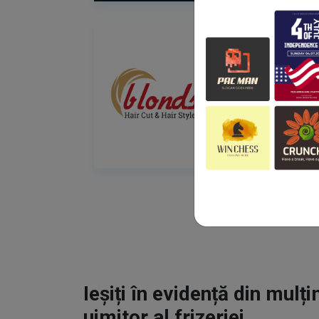
Ieșiți în evidență din mulț
uimitor al frizeriei