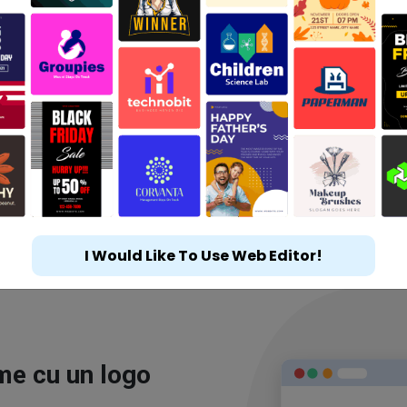
I Would Like To Use Web Editor!
ime cu un logo