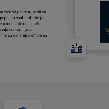
n care vă poate ajuta să vă
ogo pentru coafor oferite pe
ze o identitate de marcă
urință concurenții cu
rmite să generați o emblemă