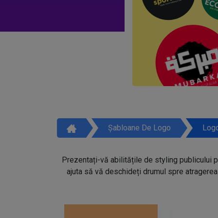
Șabloane De Logo
Logo
Prezentați-vă abilitățile de styling publicului 
ajuta să vă deschideți drumul spre atragerea 