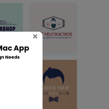
Close
×
 Mac App
gn Needs