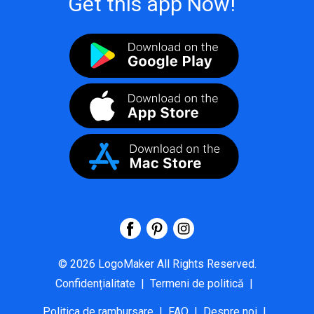
Get this app Now!
©
2026
LogoMaker
All Rights Reserved.
Confidențialitate
|
Termeni de politică
|
Politica de rambursare
|
FAQ
|
Despre noi
|