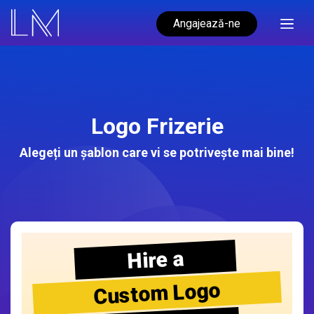
Angajează-ne
Logo Frizerie
Alegeți un șablon care vi se potrivește mai bine!
Hire a
Custom Logo