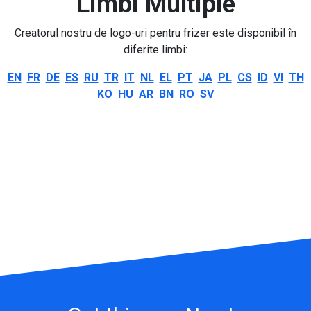
Limbi Multiple
Creatorul nostru de logo-uri pentru frizer este disponibil în
diferite limbi:
EN
FR
DE
ES
RU
TR
IT
NL
EL
PT
JA
PL
CS
ID
VI
TH
KO
HU
AR
BN
RO
SV