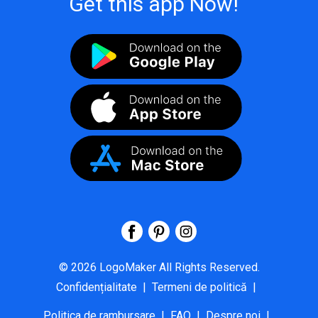
Get this app Now!
©
2026
LogoMaker
All Rights Reserved.
Confidențialitate
|
Termeni de politică
|
Politica de rambursare
|
FAQ
|
Despre noi
|