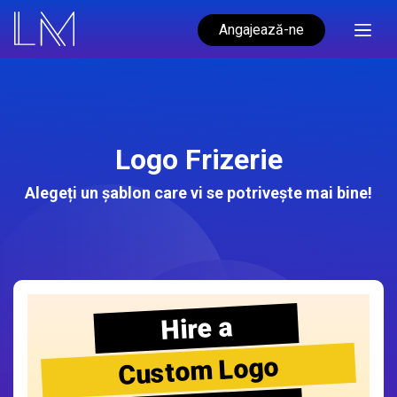
Angajează-ne
Logo Frizerie
Alegeți un șablon care vi se potrivește mai bine!
Hire a
Custom Logo