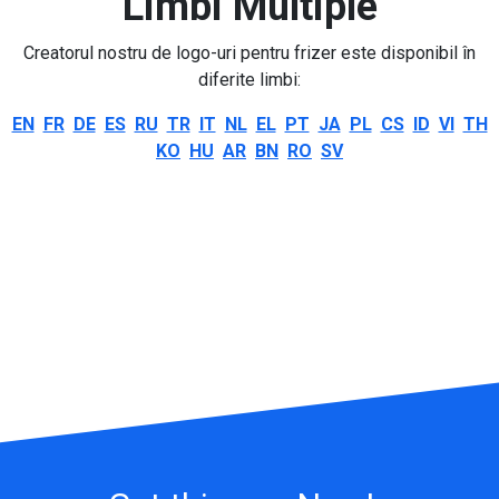
Limbi Multiple
Creatorul nostru de logo-uri pentru frizer este disponibil în
diferite limbi:
EN
FR
DE
ES
RU
TR
IT
NL
EL
PT
JA
PL
CS
ID
VI
TH
KO
HU
AR
BN
RO
SV