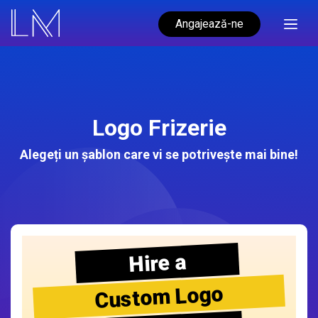
Angajează-ne
Logo Frizerie
Alegeți un șablon care vi se potrivește mai bine!
Hire a
Custom Logo