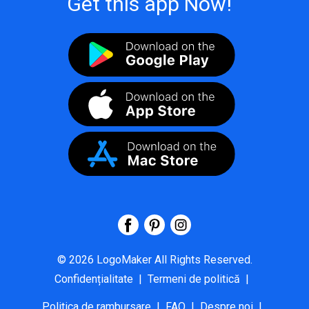
Get this app Now!
©
2026
LogoMaker
All Rights Reserved.
Confidențialitate
|
Termeni de politică
|
Politica de rambursare
|
FAQ
|
Despre noi
|