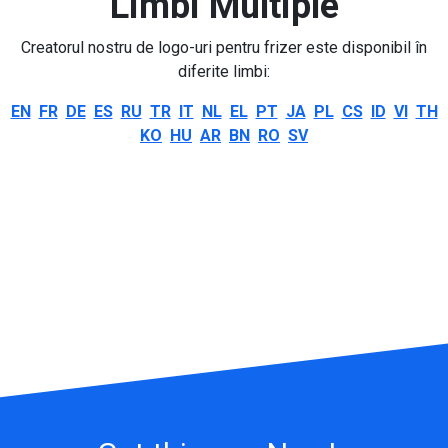
Limbi Multiple
Creatorul nostru de logo-uri pentru frizer este disponibil în
diferite limbi:
EN
FR
DE
ES
RU
TR
IT
NL
EL
PT
JA
PL
CS
ID
VI
TH
KO
HU
AR
BN
RO
SV