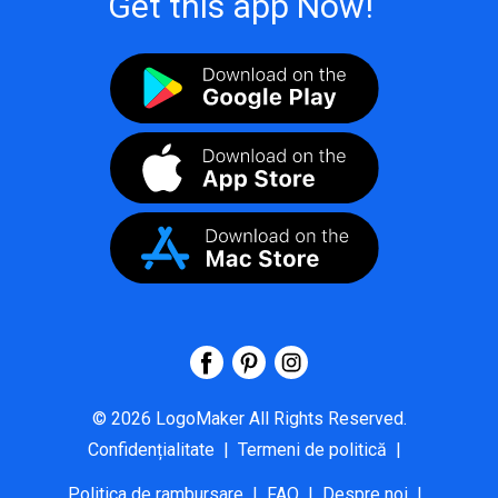
Get this app Now!
©
2026
LogoMaker
All Rights Reserved.
Confidențialitate
|
Termeni de politică
|
Politica de rambursare
|
FAQ
|
Despre noi
|