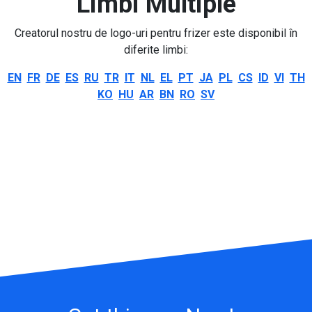
Limbi Multiple
Creatorul nostru de logo-uri pentru frizer este disponibil în
diferite limbi:
EN
FR
DE
ES
RU
TR
IT
NL
EL
PT
JA
PL
CS
ID
VI
TH
KO
HU
AR
BN
RO
SV