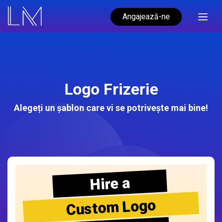
Angajează-ne
Logo Frizerie
Alegeți un șablon care vi se potrivește mai bine!
Hire a
Custom Logo