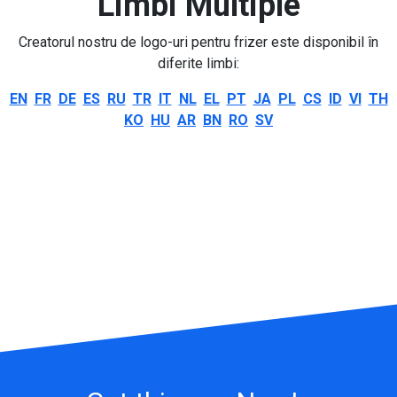
Limbi Multiple
Creatorul nostru de logo-uri pentru frizer este disponibil în
diferite limbi:
EN
FR
DE
ES
RU
TR
IT
NL
EL
PT
JA
PL
CS
ID
VI
TH
KO
HU
AR
BN
RO
SV