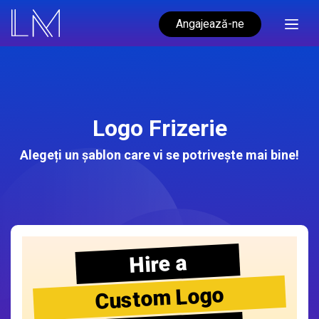
Angajează-ne
Logo Frizerie
Alegeți un șablon care vi se potrivește mai bine!
Hire a
Custom Logo