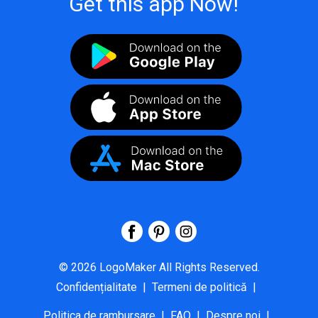
Get this app Now!
©
2026
LogoMaker
All Rights Reserved.
Confidențialitate
|
Termeni de politică
|
Politica de rambursare
|
FAQ
|
Despre noi
|