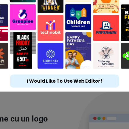
I Would Like To Use Web Editor!
ime cu un logo