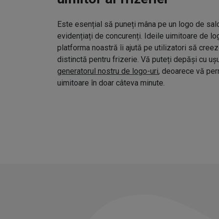
Este esențial să puneți mâna pe un logo de salo
evidențiați de concurenți. Ideile uimitoare de l
platforma noastră îi ajută pe utilizatori să cree
distinctă pentru frizerie. Vă puteți depăși cu uș
generatorul nostru de logo-uri
, deoarece vă pe
uimitoare în doar câteva minute.