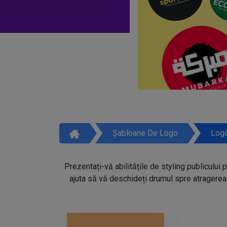
Șabloane De Logo
Logo
Prezentați-vă abilitățile de styling publicului 
ajuta să vă deschideți drumul spre atragerea 