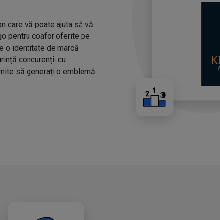
n care vă poate ajuta să vă
ogo pentru coafor oferite pe
ze o identitate de marcă
urință concurenții cu
rmite să generați o emblemă