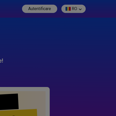
Autentificare
RO
e!