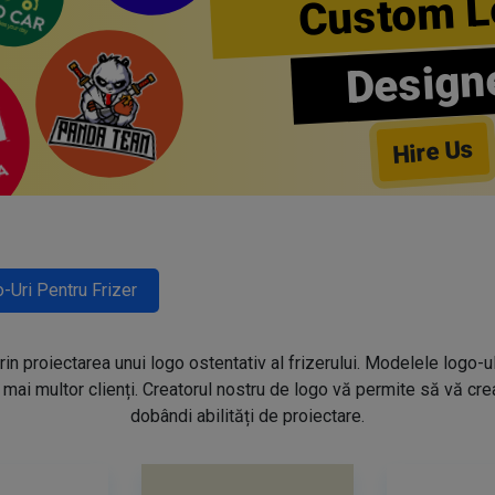
Custom L
Design
Hire Us
-Uri Pentru Frizer
prin proiectarea unui logo ostentativ al frizerului. Modelele logo-u
mai multor clienți. Creatorul nostru de logo vă permite să vă creaț
dobândi abilități de proiectare.