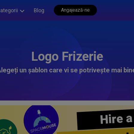
ategorii
Blog
Angajează-ne
Logo Frizerie
legeți un șablon care vi se potrivește mai bin
Hire a