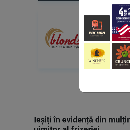
Ieșiți în evidență din mulț
uimitor al frizeriei