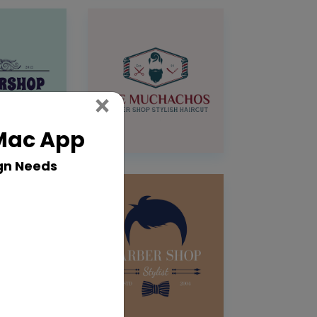
Close
×
 Mac App
gn Needs