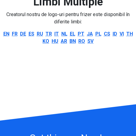
Limbi Multiple
Creatorul nostru de logo-uri pentru frizer este disponibil în
diferite limbi:
EN
FR
DE
ES
RU
TR
IT
NL
EL
PT
JA
PL
CS
ID
VI
TH
KO
HU
AR
BN
RO
SV