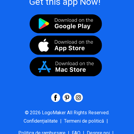
Get this app Now!
©
2026
LogoMaker
All Rights Reserved.
Confidențialitate
|
Termeni de politică
|
Politica de rambursare
|
FAQ
|
Despre noi
|