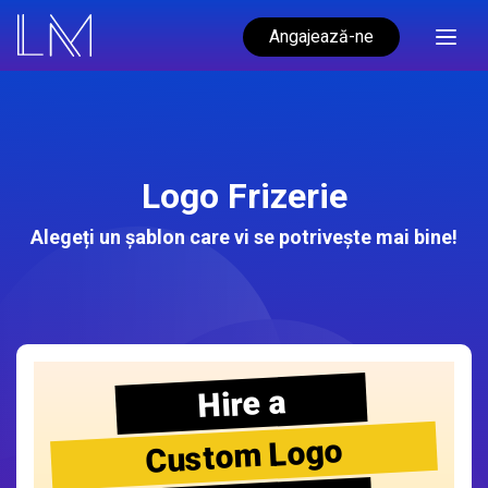
Angajează-ne
Logo Frizerie
Alegeți un șablon care vi se potrivește mai bine!
Hire a
Custom Logo