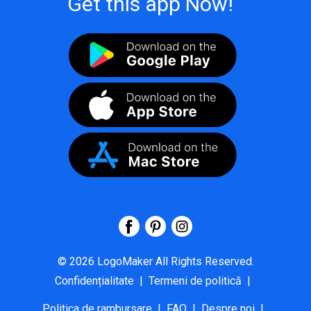
Get this app Now!
©
2026
LogoMaker
All Rights Reserved.
Confidențialitate
|
Termeni de politică
|
Politica de rambursare
|
FAQ
|
Despre noi
|