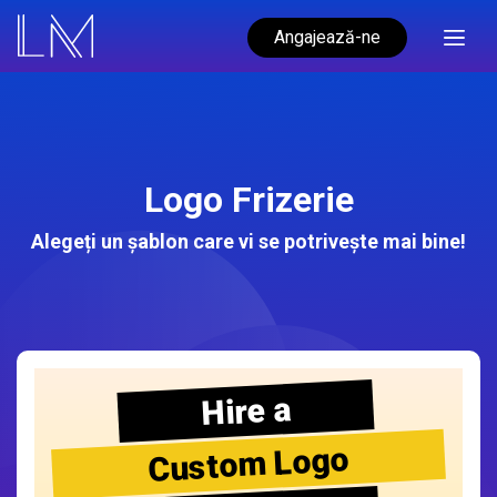
Angajează-ne
Logo Frizerie
Alegeți un șablon care vi se potrivește mai bine!
Hire a
Custom Logo