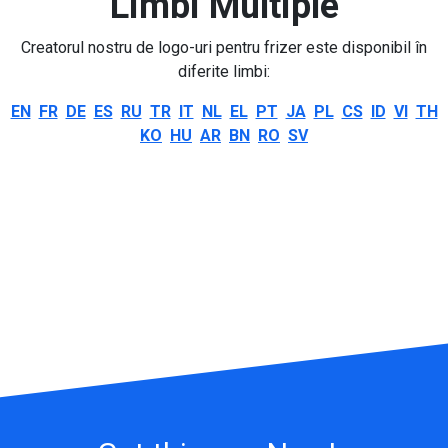
Limbi Multiple
Creatorul nostru de logo-uri pentru frizer este disponibil în
diferite limbi:
EN
FR
DE
ES
RU
TR
IT
NL
EL
PT
JA
PL
CS
ID
VI
TH
KO
HU
AR
BN
RO
SV