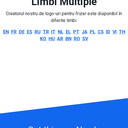
Limbi Multiple
Creatorul nostru de logo-uri pentru frizer este disponibil în
diferite limbi:
EN
FR
DE
ES
RU
TR
IT
NL
EL
PT
JA
PL
CS
ID
VI
TH
KO
HU
AR
BN
RO
SV