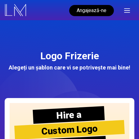
Angajează-ne
Logo Frizerie
Alegeți un șablon care vi se potrivește mai bine!
Hire a
Custom Logo