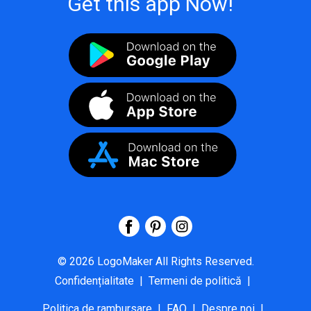
Get this app Now!
©
2026
LogoMaker
All Rights Reserved.
Confidențialitate
|
Termeni de politică
|
Politica de rambursare
|
FAQ
|
Despre noi
|