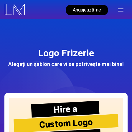
Angajează-ne
Logo Frizerie
Alegeți un șablon care vi se potrivește mai bine!
Hire a
Custom Logo