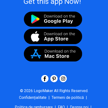
Get this app Now!
©
2026
LogoMaker
All Rights Reserved.
Confidențialitate
|
Termeni de politică
|
Politica de rambursare
|
FAQ
|
Despre noi
|